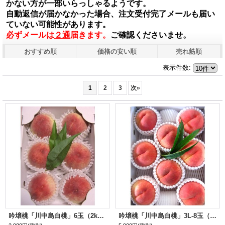
かない方が一部いらっしゃるようです。
自動返信が届かなかった場合、注文受付完了メールも届い
ていない可能性があります。
必ずメールは
２通
届きます。
ご確認くださいませ。
おすすめ順
価格の安い順
売れ筋順
表示件数
:
1
2
3
次
»
吟壌桃「川中島白桃」6玉（2kg）
吟壌桃「川中島白桃」3L-8玉（3kg）