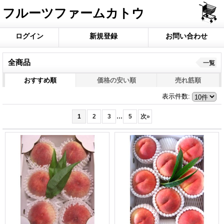
フルーツファームカトウ
ログイン
新規登録
お問い合わせ
全商品
一覧
おすすめ順
価格の安い順
売れ筋順
表示件数
:
...
1
2
3
5
次
»