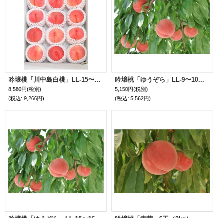
吟壌桃「川中島白桃」LL-15〜16玉（5kg）
吟壌桃「ゆうぞら」LL-9〜10玉（3kg）
8,580円
(税別)
5,150円
(税別)
(税込
:
9,266円)
(税込
:
5,562円)