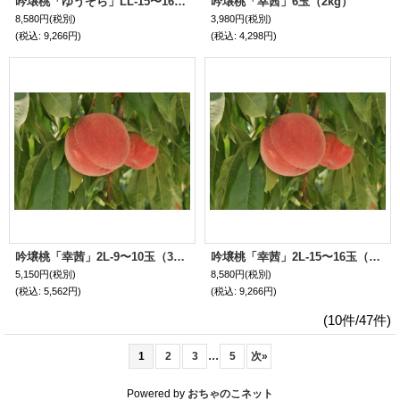
吟壌桃「ゆうぞら」LL-15〜16玉（5kg）
吟壌桃「幸茜」6玉（2kg）
8,580円
(税別)
3,980円
(税別)
(税込
:
9,266円)
(税込
:
4,298円)
吟壌桃「幸茜」2L-9〜10玉（3kg）
吟壌桃「幸茜」2L-15〜16玉（5kg）
5,150円
(税別)
8,580円
(税別)
(税込
:
5,562円)
(税込
:
9,266円)
(10件/47件)
...
1
2
3
5
次
»
Powered by
おちゃのこネット