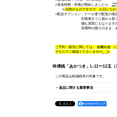
ご
○発送時期：収穫が開始しましたら、
※
自然のものですので、お日にちの
○配送オプション：クール便で配送の場
到着後すぐに箱から取り出し、
傷む原因にもなりますので、常
収穫時の硬さのまま、お召し上が
ご予約・販売に関しては、
お知らせ
に
そちらでご確認くださいませ<(_ _)>
吟壌桃「あかつき」L-11〜12玉（3
この商品は軽減税率の対象です。
返品に関する重要事項
Facebookでシェア