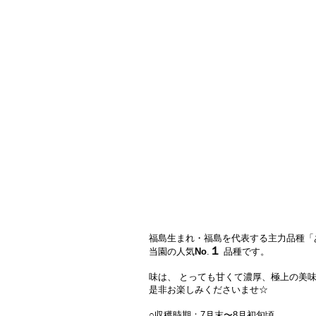
福島生まれ・福島を代表する主力品種「
１
当園の人気
No
.
品種です。
味は、 とっても甘くて濃厚、極上の美
是非お楽しみくださいませ☆
○収穫時期：7
月末〜8月初旬頃