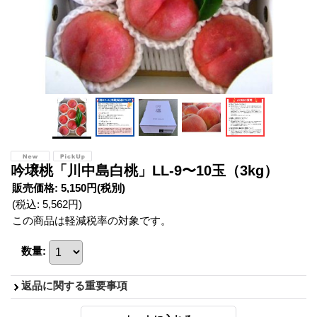
吟壌桃「川中島白桃」LL-9〜10玉（3kg）
販売価格
:
5,150円
(税別)
(税込
:
5,562円
)
この商品は軽減税率の対象です。
数量
:
返品に関する重要事項