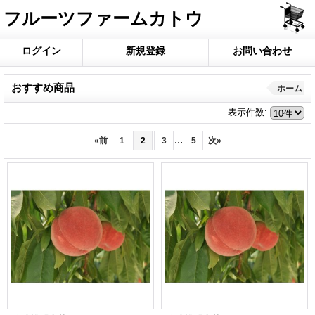
フルーツファームカトウ
ログイン
新規登録
お問い合わせ
おすすめ商品
ホーム
表示件数
:
...
«
前
1
2
3
5
次
»