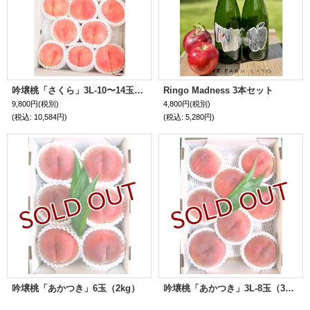
吟壌桃「さくら」3L-10〜14玉 (5kg)
Ringo Madness 3本セット
9,800円
(税別)
4,800円
(税別)
(税込
:
10,584円)
(税込
:
5,280円)
吟壌桃「あかつき」6玉（2kg）
吟壌桃「あかつき」3L-8玉（3kg）