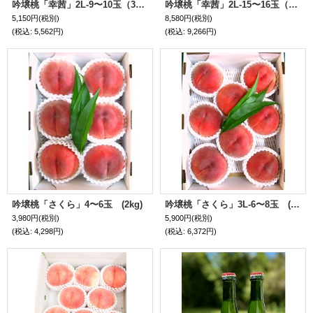
吟壌桃「幸茜」2L-9〜10玉（3kg）
吟壌桃「幸茜」2L-15〜16玉（5kg）
5,150円
(税別)
8,580円
(税別)
(税込
:
5,562円)
(税込
:
9,266円)
吟壌桃「さくら」4〜6玉 (2kg)
吟壌桃「さくら」3L-6〜8玉 (3kg)
3,980円
(税別)
5,900円
(税別)
(税込
:
4,298円)
(税込
:
6,372円)