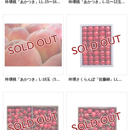
吟壌桃「あかつき」LL-15〜16玉（5kg）
吟壌桃「あかつき」L-11〜12玉（3kg）
吟壌桃「あかつき」L-18玉（5kg）
吟壌さくらんぼ「佐藤錦」LL玉 500ｇ 化粧箱