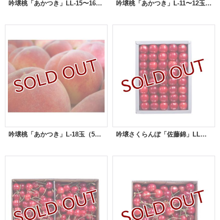
吟壌桃「あかつき」LL-15〜16玉（5kg）
吟壌桃「あかつき」L-11〜12玉（3kg）
吟壌桃「あかつき」L-18玉（5kg）
吟壌さくらんぼ「佐藤錦」LL玉 500ｇ 化粧箱