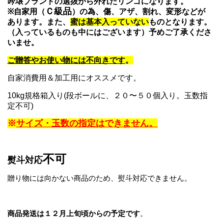
吟壌ブランドの選抜から外れたリンゴになります。
Ｃ級品
※自家用（
）の為、傷、アザ、割れ、変形などが
あります。
また、
蜜は基本入っていない
ものとなります。
（入っているものも中にはございます）予めご了承くださ
いませ。
ご贈答やお使い物には不向きです
。
自家消費用＆加工用にオススメです。
10kg規格箱入り(段ボールに、２０〜５０個入り。玉数指
定不可)
※
サイズ・玉数の指定はできません。
不可
熨斗対応
贈り物には向かない商品のため、熨斗対応できません。
商品発送は１２月上旬頃からの予定です
。