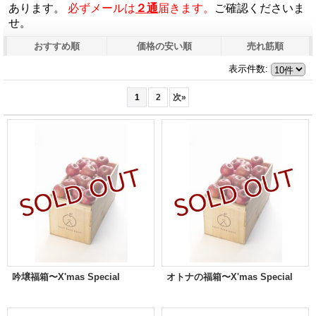
あります。
必ずメールは
２通
届きます。
ご確認くださいま
せ。
おすすめ順
価格の安い順
売れ筋順
表示件数
:
1
2
次
»
吟壌福箱〜X'mas Special
オトナの福箱〜X'mas Special