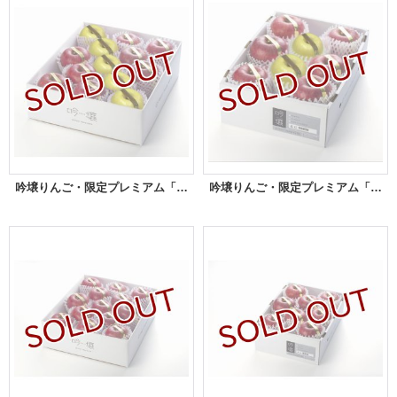
吟壌りんご・限定プレミアム「ふじ・はるか」詰合せ 12〜15玉（5kg）
吟壌りんご・限定プレミアム「ふじ・はるか」詰合せ 8〜10玉（3kg）