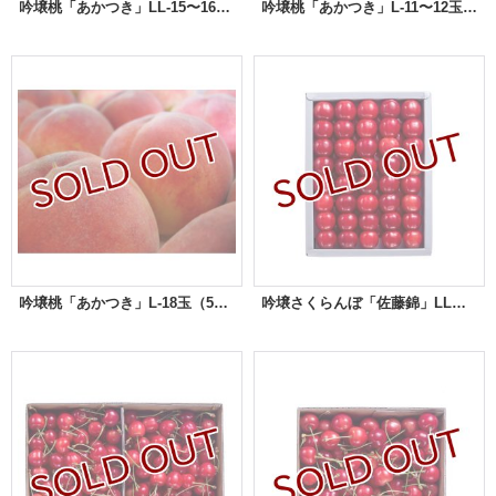
吟壌桃「あかつき」LL-15〜16玉（5kg）
吟壌桃「あかつき」L-11〜12玉（3kg）
吟壌桃「あかつき」L-18玉（5kg）
吟壌さくらんぼ「佐藤錦」LL玉 500ｇ 化粧箱