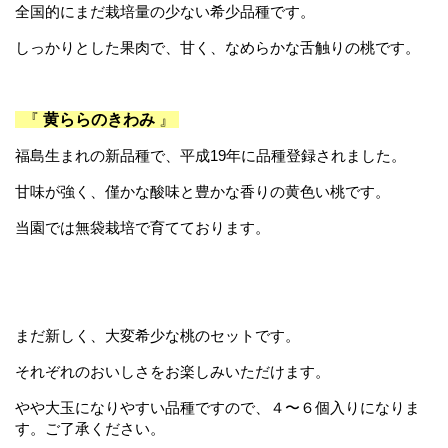
全国的にまだ栽培量の
少ない希少品種です。
しっかりとした果肉で、
甘く、なめらかな
舌触りの
桃です。
『
黄ららのきわみ
』
福島生まれの新品種で、
平成
19
年に品種登録されました。
甘味が強く、
僅かな酸味と豊か
な香りの黄色い
桃です。
当園では無袋栽培で育てております。
まだ新しく、大変希少な桃のセットです。
それぞれのおいしさをお楽しみいただけます。
やや大玉になりやすい品種ですので、４〜６個入りになりま
す。ご了承ください。